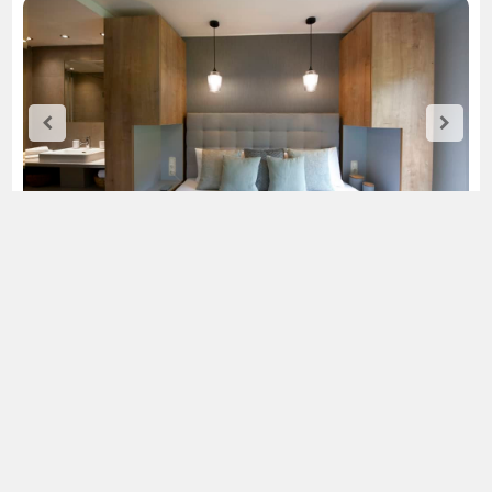
Appartement Waage
1-3 Personen 36m²
1 Schlafzimmer mit TV, Balkon, Badezimmer mit Dusche und
WC getrennt.
Küche mit E-Herd, Geschirrspüler, Waschmaschine und
Espressomaschine.
Wohncouch mit TV, Essecke und Balkon
USB-Anschluss und freies W-Lan