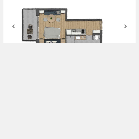
Appartement Löwe
Appartement Löwe für 2- 3 Personen
Schlafraum mit zusätzlichem Hochbett , Badezimmer mit
Dusche und WC,
Wohnküche mit TV, Geschirrspüler,Kühlschrank mit
Gefrierfach,E-Herd, Waschmaschine, Esspresso-
Cafemaschine, Balkon, W-Lan
Frühstück zubuchbar € 16,00