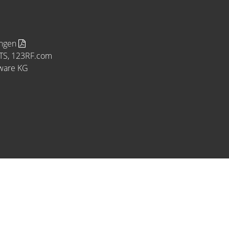
ungen
MTS, 123RF.com
tware KG