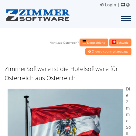
Login
|
Nicht aus Österreich?
Deutschland
Schweiz
Choose country/language
ZimmerSoftware ist die Hotelsoftware für
Österreich aus Österreich
Di
e
Zi
m
m
er
So
ft