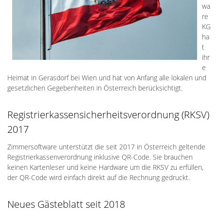
wa
re
KG
ha
t
ihr
e
Heimat in Gerasdorf bei Wien und hat von Anfang alle lokalen und
gesetzlichen Gegebenheiten in Österreich berücksichtigt.
Registrierkassensicherheitsverordnung (RKSV)
2017
Zimmersoftware unterstützt die seit 2017 in Österreich geltende
Registrierkassenverordnung inklusive QR-Code. Sie brauchen
keinen Kartenleser und keine Hardware um die RKSV zu erfüllen,
der QR-Code wird einfach direkt auf die Rechnung gedruckt.
Neues Gästeblatt seit 2018