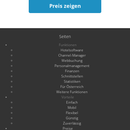
Preis zeigen
Seiten
Funktionen
Hotelsoftware
Channel-Manager
Webbuchung
Personalmanagement
Finanzen
Schnittstellen
Statistiken
Für Österreich
Weitere Funktionen
Vorteile
Einfach
Mobil
Flexibel
Günstig
Zuverlässig
Preise