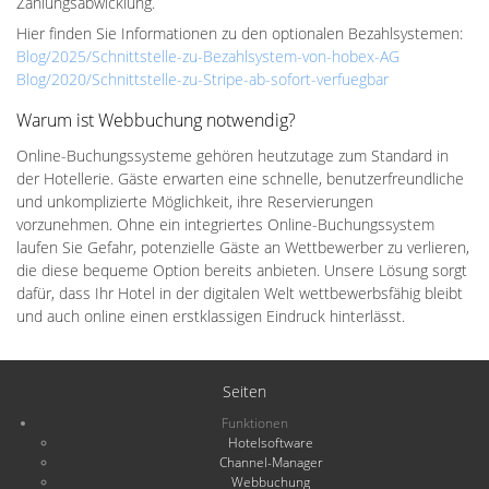
Zahlungsabwicklung.
Hier finden Sie Informationen zu den optionalen Bezahlsystemen:
Blog/2025/Schnittstelle-zu-Bezahlsystem-von-hobex-AG
Blog/2020/Schnittstelle-zu-Stripe-ab-sofort-verfuegbar
Warum ist Webbuchung notwendig?
Online-Buchungssysteme gehören heutzutage zum Standard in
der Hotellerie. Gäste erwarten eine schnelle, benutzerfreundliche
und unkomplizierte Möglichkeit, ihre Reservierungen
vorzunehmen. Ohne ein integriertes Online-Buchungssystem
laufen Sie Gefahr, potenzielle Gäste an Wettbewerber zu verlieren,
die diese bequeme Option bereits anbieten. Unsere Lösung sorgt
dafür, dass Ihr Hotel in der digitalen Welt wettbewerbsfähig bleibt
und auch online einen erstklassigen Eindruck hinterlässt.
Seiten
Funktionen
Hotelsoftware
Channel-Manager
Webbuchung