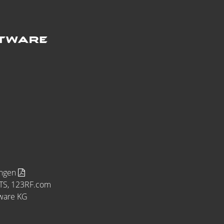
ungen
MTS, 123RF.com
tware KG