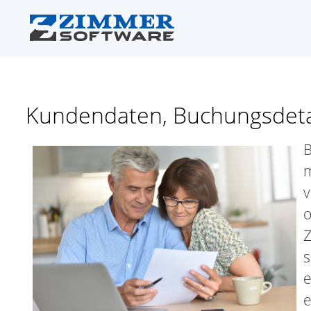
Kundendaten, Buchungsdetail
B
m
v
o
Z
s
e
e