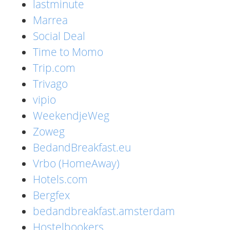
lastminute
Marrea
Social Deal
Time to Momo
Trip.com
Trivago
vipio
WeekendjeWeg
Zoweg
BedandBreakfast.eu
Vrbo (HomeAway)
Hotels.com
Bergfex
bedandbreakfast.amsterdam
Hostelbookers