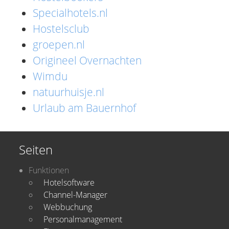
Specialhotels.nl
Hostelsclub
groepen.nl
Origineel Overnachten
Wimdu
natuurhuisje.nl
Urlaub am Bauernhof
Seiten
Funktionen
Hotelsoftware
Channel-Manager
Webbuchung
Personalmanagement