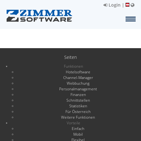
Login
|
Seiten
Funktionen
Hotelsoftware
Channel-Manager
Webbuchung
Personalmanagement
Finanzen
Schnittstellen
Statistiken
Für Österreich
Weitere Funktionen
Vorteile
Einfach
Mobil
Flexibel