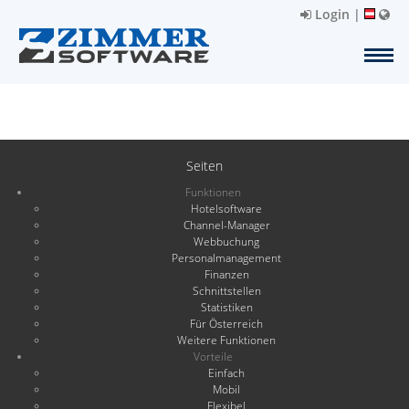
Login
|
Seiten
Funktionen
Hotelsoftware
Channel-Manager
Webbuchung
Personalmanagement
Finanzen
Schnittstellen
Statistiken
Für Österreich
Weitere Funktionen
Vorteile
Einfach
Mobil
Flexibel