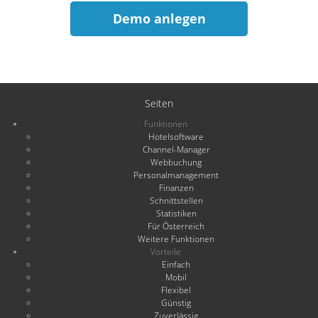
Demo anlegen
Seiten
Funktionen
Hotelsoftware
Channel-Manager
Webbuchung
Personalmanagement
Finanzen
Schnittstellen
Statistiken
Für Österreich
Weitere Funktionen
Vorteile
Einfach
Mobil
Flexibel
Günstig
Zuverlässig