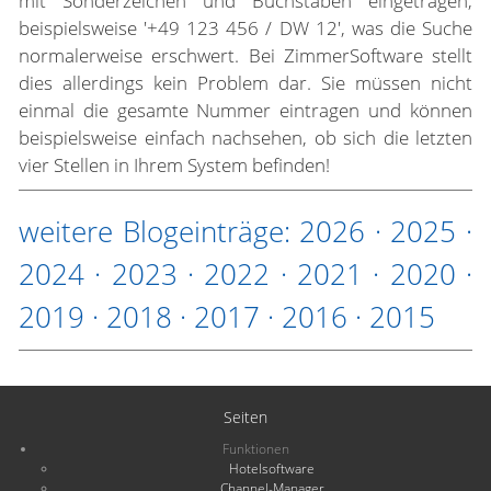
mit Sonderzeichen und Buchstaben eingetragen,
beispielsweise '+49 123 456 / DW 12', was die Suche
normalerweise erschwert. Bei ZimmerSoftware stellt
dies allerdings kein Problem dar. Sie müssen nicht
einmal die gesamte Nummer eintragen und können
beispielsweise einfach nachsehen, ob sich die letzten
vier Stellen in Ihrem System befinden!
weitere Blogeinträge:
2026
·
2025
·
2024
·
2023
·
2022
·
2021
·
2020
·
2019
·
2018
·
2017
·
2016
·
2015
Seiten
Funktionen
Hotelsoftware
Channel-Manager