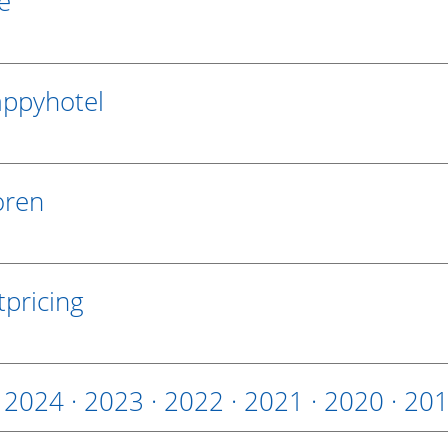
e
appyhotel
oren
pricing
·
2024
·
2023
·
2022
·
2021
·
2020
·
20