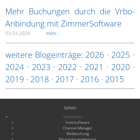
Mehr Buchungen durch die Vrbo-
Anbindung mit ZimmerSoftware
03.03.2026
mehr...
weitere Blogeinträge:
2026
·
2025
·
2024
·
2023
·
2022
·
2021
·
2020
·
2019
·
2018
·
2017
·
2016
·
2015
Seiten
Funktionen
Hotelsoftware
Channel-Manager
Webbuchung
Personalmanagement